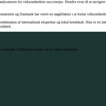
 katalysatoren for virksomhedens succesrejse. Hendes evne til at navi
e Rumænien og Danmark har været en nøglefaktor i at forme virksomhede
 kombination af international ekspertise og lokal kendskab. Hun er en i
ksomhed.
portefølje af tilfredse kunder og et solidt omdømme.