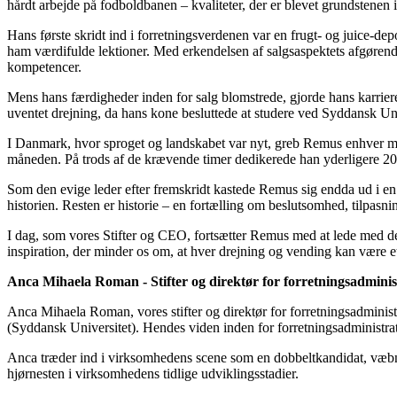
hårdt arbejde på fodboldbanen – kvaliteter, der er blevet grundstenen 
Hans første skridt ind i forretningsverdenen var en frugt- og juice-de
ham værdifulde lektioner. Med erkendelsen af salgsaspektets afgørende 
kompetencer.
Mens hans færdigheder inden for salg blomstrede, gjorde hans karrier
uventet drejning, da hans kone besluttede at studere ved Syddansk Un
I Danmark, hvor sproget og landskabet var nyt, greb Remus enhver mul
måneden. På trods af de krævende timer dedikerede han yderligere 20 t
Som den evige leder efter fremskridt kastede Remus sig endda ud i en
historien. Resten er historie – en fortælling om beslutsomhed, tilpas
I dag, som vores Stifter og CEO, fortsætter Remus med at lede med den
inspiration, der minder os om, at hver drejning og vending kan være et
Anca Mihaela Roman - Stifter og direktør for forretningsadminis
Anca Mihaela Roman, vores stifter og direktør for forretningsadminis
(Syddansk Universitet). Hendes viden inden for forretningsadministrat
Anca træder ind i virksomhedens scene som en dobbeltkandidat, væbnet
hjørnesten i virksomhedens tidlige udviklingsstadier.