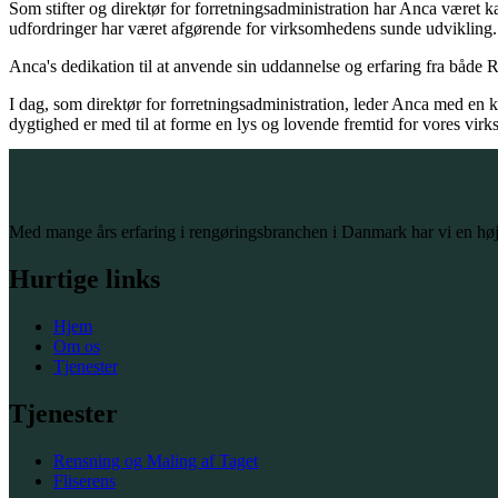
Som stifter og direktør for forretningsadministration har Anca været
udfordringer har været afgørende for virksomhedens sunde udvikling.
Anca's dedikation til at anvende sin uddannelse og erfaring fra båd
I dag, som direktør for forretningsadministration, leder Anca med en
dygtighed er med til at forme en lys og lovende fremtid for vores vir
Med mange års erfaring i rengøringsbranchen i Danmark har vi en høj 
Hurtige links
Hjem
Om os
Tjenester
Tjenester
Rensning og Maling af Taget
Fliserens