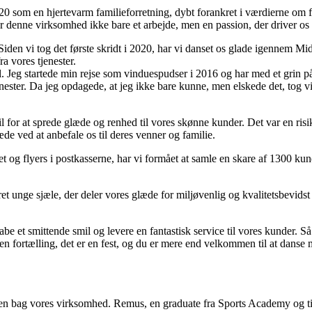
om en hjertevarm familieforretning, dybt forankret i værdierne om famil
 denne virksomhed ikke bare et arbejde, men en passion, der driver os ti
iden vi tog det første skridt i 2020, har vi danset os glade igennem Mi
ra vores tjenester.
l. Jeg startede min rejse som vinduespudser i 2016 og har med et grin på
tjenester. Da jeg opdagede, at jeg ikke bare kunne, men elskede det, tog
il for at sprede glæde og renhed til vores skønne kunder. Det var en ris
de ved at anbefale os til deres venner og familie.
og flyers i postkasserne, har vi formået at samle en skare af 1300 kunder
et unge sjæle, der deler vores glæde for miljøvenlig og kvalitetsbevidst
abe et smittende smil og levere en fantastisk service til vores kunder. 
n fortælling, det er en fest, og du er mere end velkommen til at danse 
 bag vores virksomhed. Remus, en graduate fra Sports Academy og tidl