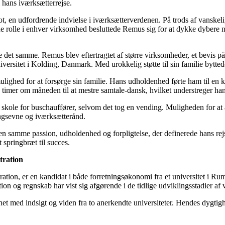
i hans iværksætterrejse.
pot, en udfordrende indvielse i iværksætterverdenen. På trods af vanskel
rolle i enhver virksomhed besluttede Remus sig for at dykke dybere ned 
e det samme. Remus blev eftertragtet af større virksomheder, et bevis
iversitet i Kolding, Danmark. Med urokkelig støtte til sin familie byt
ighed for at forsørge sin familie. Hans udholdenhed førte ham til en 
imer om måneden til at mestre samtale-dansk, hvilket understreger hans
 skole for buschauffører, selvom det tog en vending. Muligheden for at
ningsevne og iværksætterånd.
 samme passion, udholdenhed og forpligtelse, der definerede hans rejse 
 springbræt til succes.
tration
tration, er en kandidat i både forretningsøkonomi fra et universitet i 
ion og regnskab har vist sig afgørende i de tidlige udviklingsstadier af
 med indsigt og viden fra to anerkendte universiteter. Hendes dygtighe