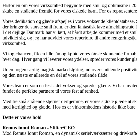
Historien om vores virksomhed begyndte med smil og optimisme i 2020 s
skabe en strålende fremtid for vores elskede børn. For os repræsenterer
Vores dedikation og glæde afspejles i vores voksende klientdatabase. S
der bringer de største smil frem, er den fantastisk lave afmeldingsrate f
I det dejlige Danmark har vi lært, at hårdt arbejde kommer med et smi
udviklet sig, og jeg har udvidet vores repertoire til andre rengørings
virksomhed.
Vi tog chancen, fik en lille lån og købte vores første skinnende firmab
hver dag. Hver gang vi leverer vores ydelser, spreder vores kunder glæ
Uden nogen særlig magisk markedsføring, ud over smittende positivitet 
og den næste er allerede en del af vores strålende flåde.
Vores team er som en fest - det vokser og spreder glæde. Vi har inviter
fundet de perfekte partnere til vores fest af renhed.
Med tre små strålende stjerner derhjemme, er vores største glæde at sk
med kærlighed og glæde. Hos os er virksomhedens historie ikke bare e
Dette er vores hold
Remus Ionut Roman - Stifter/CEO
Mød Remus Ionut Roman, en dynamisk serieiværksætter og drivkraften