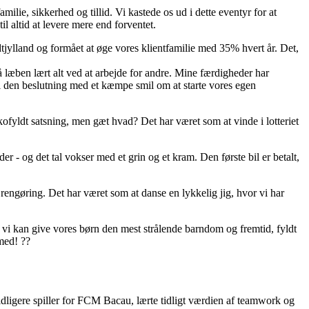
ie, sikkerhed og tillid. Vi kastede os ud i dette eventyr for at
l altid at levere mere end forventet.
dtjylland og formået at øge vores klientfamilie med 35% hvert år. Det,
 læben lært alt ved at arbejde for andre. Mine færdigheder har
 vi den beslutning med et kæmpe smil om at starte vores egen
ikofyldt satsning, men gæt hvad? Det har været som at vinde i lotteriet
 - og det tal vokser med et grin og et kram. Den første bil er betalt,
 rengøring. Det har været som at danse en lykkelig jig, hvor vi har
Så vi kan give vores børn den mest strålende barndom og fremtid, fyldt
med! ??
igere spiller for FCM Bacau, lærte tidligt værdien af teamwork og