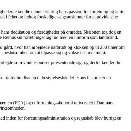
ighederne tændte denne erfaring hans passion for forretning og lærte
i feltet og indtog forskellige salgspositioner for at udvide sine
 på hans dedikation og færdigheder på området. Skæbnen tog dog en
tede Remus sin forretningsdragt ud med en uniform som landmand.
ko-gård, hvor han arbejdede uafbrudt og klokken op til 250 timer om
 beslutsomhed om at tilpasse sig og vokse i sit nye miljø.
 arbejde som vinduespudser præsenterede sig, og derfra kender du
fra fodboldbanen til bestyrelseslokalet. Hans historie er en
Rumænien (FEA) og et forretningsøkonomi universitet i Danmark
 virksomheden.
d inden for forretningsadministration og regnskab blev hurtigt en