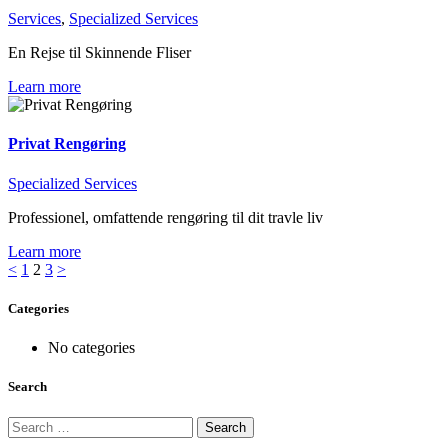
Services
,
Specialized Services
En Rejse til Skinnende Fliser
Learn more
Privat Rengøring
Specialized Services
Professionel, omfattende rengøring til dit travle liv
Learn more
Posts
Page
Page
Page
<
1
2
3
>
pagination
Categories
No categories
Search
Search
for: