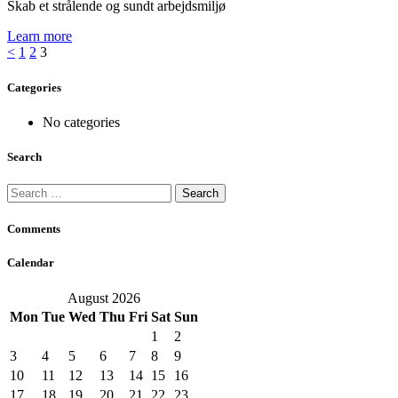
Skab et strålende og sundt arbejdsmiljø
Learn more
Posts
Page
Page
Page
<
1
2
3
pagination
Categories
No categories
Search
Search
for:
Comments
Calendar
August 2026
Mon
Tue
Wed
Thu
Fri
Sat
Sun
1
2
3
4
5
6
7
8
9
10
11
12
13
14
15
16
17
18
19
20
21
22
23