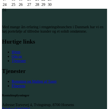
24
25
26
27
28
29
30
31
Med mange års erfaring i rengøringsbranchen i Danmark har vi en
høj portefølje af tilfredse kunder og et solidt omdømme.
Hurtige links
Hjem
Om os
Tjenester
Tjenester
Rensning og Maling af Taget
Fliserens
Kontaktoplysninger
Adresse:
Torvevej 4, Tvingstrup, 8700 Horsens